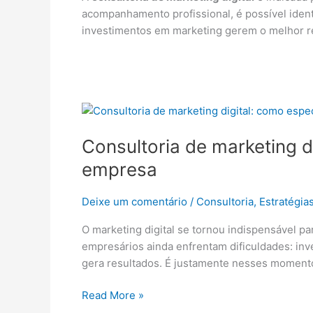
acompanhamento profissional, é possível identi
investimentos em marketing gerem o melhor re
Consultoria
de
Consultoria de marketing d
marketing
digital:
empresa
como
especialistas
Deixe um comentário
/
Consultoria
,
Estratégia
podem
acelerar
O marketing digital se tornou indispensável pa
os
empresários ainda enfrentam dificuldades: in
resultados
gera resultados. É justamente nesses momento
da
sua
Read More »
empresa