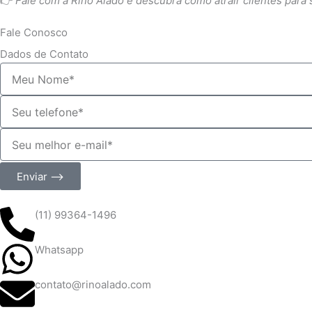
👉
Fale com a Rino Alado e descubra como atrair clientes par
Fale Conosco
Dados de Contato
Nome*
Telefone
de
E-
contato
mail
de
Enviar ⟶
contato
(11) 99364-1496
Whatsapp
contato@rinoalado.com