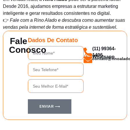
Desde 2016, ajudamos empresas a estruturar marketing
inteligente e gerar resultados consistentes no digital.
👉
Fale com a Rino Alado e descubra como aumentar suas
vendas pela internet de forma estratégica e sustentável.
Fale
Dados De Contato
Conosco
(11) 99364-
Nome*
1496
Whatsapp
contato@rinoalad
Telefone
de
contato
E-
mail
de
contato
ENVIAR ⟶