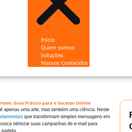
Início
Quem somos
Soluções
Nossos Conteúdos
tem: Guia Prático para o Sucesso Online
 é apenas uma arte, mas também uma ciência. Neste
undamentais
que transformam simples mensagens em
busca otimizar suas campanhas de e-mail para
 partida.