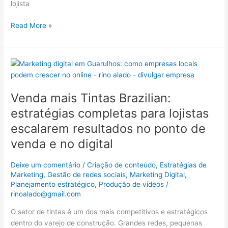
lojista
Read More »
Venda
mais
Tintas
Venda mais Tintas Brazilian:
Brazilian:
estratégias
estratégias completas para lojistas
completas
escalarem resultados no ponto de
para
venda e no digital
lojistas
escalarem
resultados
Deixe um comentário
/
Criação de conteúdo
,
Estratégias de
Marketing
,
Gestão de redes sociais
,
Marketing Digital
,
no
Planejamento estratégico
,
Produção de vídeos
/
ponto
rinoalado@gmail.com
de
venda
O setor de tintas é um dos mais competitivos e estratégicos
e
dentro do varejo de construção. Grandes redes, pequenas