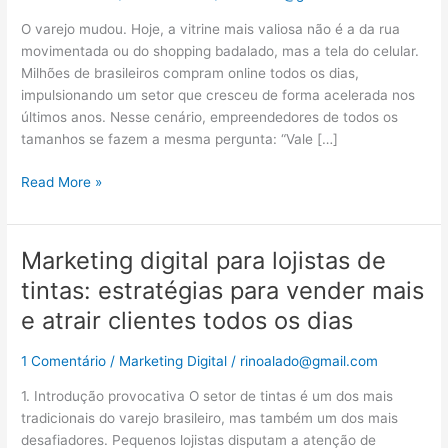
online
O varejo mudou. Hoje, a vitrine mais valiosa não é a da rua
para
movimentada ou do shopping badalado, mas a tela do celular.
vender
Milhões de brasileiros compram online todos os dias,
online:
impulsionando um setor que cresceu de forma acelerada nos
guia
últimos anos. Nesse cenário, empreendedores de todos os
completo
tamanhos se fazem a mesma pergunta: “Vale […]
para
empreendedores
Read More »
Marketing digital para lojistas de
Marketing
digital
tintas: estratégias para vender mais
para
e atrair clientes todos os dias
lojistas
de
1 Comentário
/
Marketing Digital
/
rinoalado@gmail.com
tintas:
estratégias
1. Introdução provocativa O setor de tintas é um dos mais
para
tradicionais do varejo brasileiro, mas também um dos mais
vender
desafiadores. Pequenos lojistas disputam a atenção de