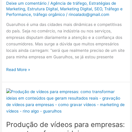
Deixe um comentário
/
Agência de tráfego
,
Estratégias de
presença
Marketing
,
Estrutura Digital
,
Marketing Digital
,
SEO
,
Tráfego e
digital
Performance
,
tráfego orgânico
/
rinoalado@gmail.com
profissional
é
Guarulhos é uma das cidades mais dinâmicas e competitivas
indispensável
do país. Seja no comércio, na indústria ou nos serviços,
empresas disputam diariamente a atenção e a confiança dos
consumidores. Mas surge a dúvida que muitos empresários
locais ainda carregam: “será que realmente preciso de um site
para minha empresa em Guarulhos, se já estou presente
Read More »
Produção
de
vídeos
para
empresas:
Produção de vídeos para empresas:
como
transformar