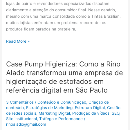
no
lojas de bairro e revendedores especializados disputam
digital
diariamente a atenção do consumidor final. Nesse cenário,
mesmo com uma marca consolidada como a Tintas Brazilian,
muitos lojistas enfrentam um problema recorrente: os
produtos ficam parados na prateleira,
Read More »
Case Pump Higieniza: Como a Rino
Case
Pump
Alado transformou uma empresa de
Higieniza:
higienização de estofados em
Como
a
referência digital em São Paulo
Rino
Alado
3 Comentários
/
Conteúdo e Comunicação
,
Criação de
transformou
conteúdo
,
Estratégias de Marketing
,
Estrutura Digital
,
Gestão
de redes sociais
,
Marketing Digital
,
Produção de vídeos
,
SEO
,
uma
Site institucional
,
Tráfego e Performance
/
empresa
rinoalado@gmail.com
de