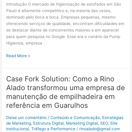
higienização
Introdução O mercado de higienização de estofados em São
de
Paulo é altamente competitivo e, na maioria das vezes,
estofados
dominado pelo boca a boca. Empresas pequenas, mesmo
em
oferecendo serviços de qualidade, encontram dificuldades em
referência
se destacar diante de concorrentes maiores e em aparecer
digital
para quem pesquisa no Google. Esse era o cenário da Pump
em
Higieniza, empresa
São
Paulo
Read More »
Case Fork Solution: Como a Rino
Case
Fork
Alado transformou uma empresa de
Solution:
manutenção de empilhadeira em
Como
a
referência em Guarulhos
Rino
Alado
Deixe um comentário
/
Conteúdo e Comunicação
,
Estratégias
transformou
de Marketing
,
Estrutura Digital
,
Marketing Digital
,
SEO
,
Site
institucional
,
Tráfego e Performance
/
rinoalado@gmail.com
uma