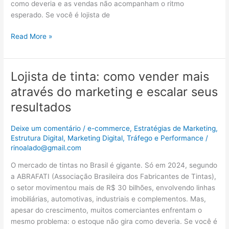
como deveria e as vendas não acompanham o ritmo
dias
esperado. Se você é lojista de
Read More »
Lojista de tinta: como vender mais
Lojista
de
através do marketing e escalar seus
tinta:
resultados
como
vender
Deixe um comentário
/
e-commerce
,
Estratégias de Marketing
,
mais
Estrutura Digital
,
Marketing Digital
,
Tráfego e Performance
/
através
rinoalado@gmail.com
do
marketing
O mercado de tintas no Brasil é gigante. Só em 2024, segundo
e
a ABRAFATI (Associação Brasileira dos Fabricantes de Tintas),
escalar
o setor movimentou mais de R$ 30 bilhões, envolvendo linhas
seus
imobiliárias, automotivas, industriais e complementos. Mas,
resultados
apesar do crescimento, muitos comerciantes enfrentam o
mesmo problema: o estoque não gira como deveria. Se você é