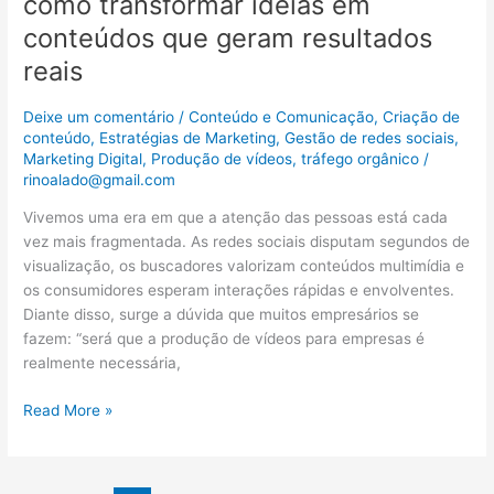
como transformar ideias em
ideias
conteúdos que geram resultados
em
reais
conteúdos
que
geram
Deixe um comentário
/
Conteúdo e Comunicação
,
Criação de
conteúdo
,
Estratégias de Marketing
,
Gestão de redes sociais
,
resultados
Marketing Digital
,
Produção de vídeos
,
tráfego orgânico
/
reais
rinoalado@gmail.com
Vivemos uma era em que a atenção das pessoas está cada
vez mais fragmentada. As redes sociais disputam segundos de
visualização, os buscadores valorizam conteúdos multimídia e
os consumidores esperam interações rápidas e envolventes.
Diante disso, surge a dúvida que muitos empresários se
fazem: “será que a produção de vídeos para empresas é
realmente necessária,
Read More »