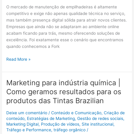
empresa
O mercado de manutenção de empilhadeiras é altamente
de
competitivo e exige não apenas qualidade técnica no serviço,
manutenção
mas também presença digital sólida para atrair novos clientes.
de
Empresas que ainda não se adaptaram ao ambiente online
empilhadeira
acabam ficando para trás, mesmo oferecendo soluções de
em
excelência. Foi exatamente esse o cenário que encontramos
referência
quando conhecemos a Fork
em
Guarulhos
Read More »
Marketing para indústria química |
Marketing
para
Como geramos resultados para os
indústria
produtos das Tintas Brazilian
química
|
Deixe um comentário
/
Conteúdo e Comunicação
,
Criação de
Como
conteúdo
,
Estratégias de Marketing
,
Gestão de redes sociais
,
geramos
Marketing Digital
,
Produção de vídeos
,
Site institucional
,
resultados
Tráfego e Performance
,
tráfego orgânico
/
para