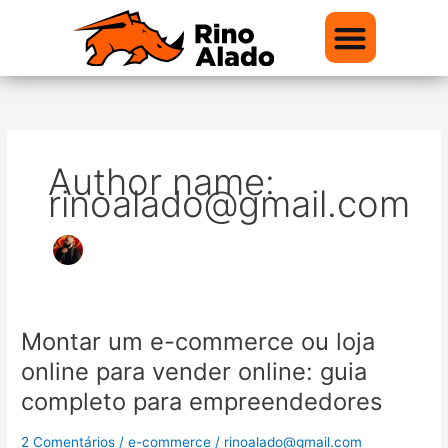
Ir
para
o
conteúdo
Quem somos
Nossos Conteúdos
Author name:
rinoalado@gmail.com
Montar um e-commerce ou loja
Montar
um
online para vender online: guia
e-
completo para empreendedores
commerce
ou
2 Comentários
/
e-commerce
/
rinoalado@gmail.com
loja