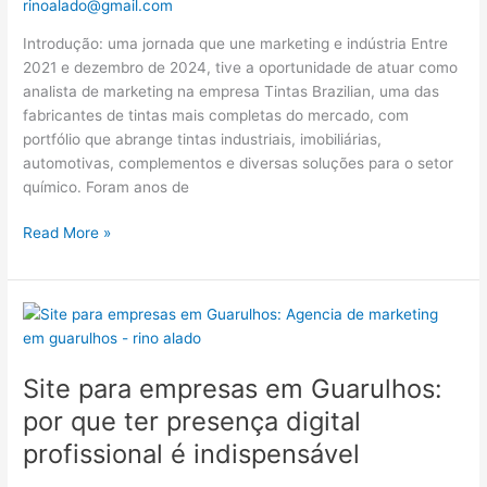
rinoalado@gmail.com
os
Introdução: uma jornada que une marketing e indústria Entre
produtos
2021 e dezembro de 2024, tive a oportunidade de atuar como
das
analista de marketing na empresa Tintas Brazilian, uma das
Tintas
fabricantes de tintas mais completas do mercado, com
Brazilian
portfólio que abrange tintas industriais, imobiliárias,
automotivas, complementos e diversas soluções para o setor
químico. Foram anos de
Read More »
Site
para
empresas
Site para empresas em Guarulhos:
em
Guarulhos:
por que ter presença digital
por
profissional é indispensável
que
ter