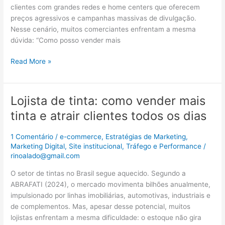
mais
clientes com grandes redes e home centers que oferecem
e
preços agressivos e campanhas massivas de divulgação.
atrair
Nesse cenário, muitos comerciantes enfrentam a mesma
clientes
dúvida: “Como posso vender mais
todos
os
Read More »
dias
Lojista de tinta: como vender mais
Lojista
de
tinta e atrair clientes todos os dias
tinta:
como
1 Comentário
/
e-commerce
,
Estratégias de Marketing
,
vender
Marketing Digital
,
Site institucional
,
Tráfego e Performance
/
mais
rinoalado@gmail.com
tinta
O setor de tintas no Brasil segue aquecido. Segundo a
e
ABRAFATI (2024), o mercado movimenta bilhões anualmente,
atrair
impulsionado por linhas imobiliárias, automotivas, industriais e
clientes
de complementos. Mas, apesar desse potencial, muitos
todos
lojistas enfrentam a mesma dificuldade: o estoque não gira
os