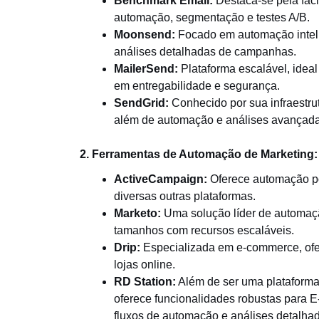
Benchmark Email:
Destaca-se pela fac
automação, segmentação e testes A/B.
Moonsend:
Focado em automação inteli
análises detalhadas de campanhas.
MailerSend:
Plataforma escalável, idea
em entregabilidade e segurança.
SendGrid:
Conhecido por sua infraestrut
além de automação e análises avançada
2. Ferramentas de Automação de Marketing:
ActiveCampaign:
Oferece automação p
diversas outras plataformas.
Marketo:
Uma solução líder de automaç
tamanhos com recursos escaláveis.
Drip:
Especializada em e-commerce, ofe
lojas online.
RD Station:
Além de ser uma plataforma
oferece funcionalidades robustas para E
fluxos de automação e análises detalha